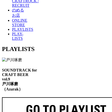
CRAFTROCK /
RECRUIT
のめる
お店
ONLINE
STORE
PLAYLISTS
PLAY-
LISTS
PLAYLISTS
SOUNDTRACK for
CRAFT BEER
vol.9
戸川琢磨
（Azarak）