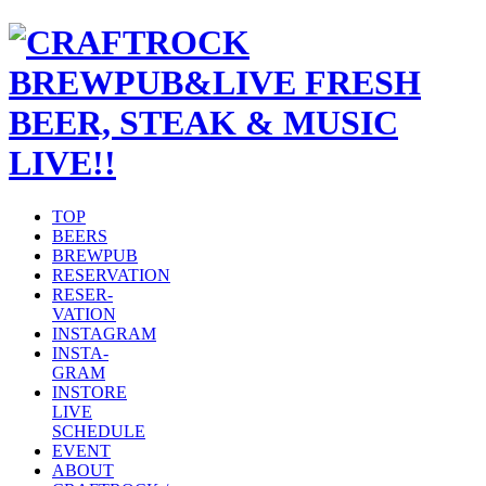
TOP
BEERS
BREWPUB
RESERVATION
RESER-
VATION
INSTAGRAM
INSTA-
GRAM
INSTORE
LIVE
SCHEDULE
EVENT
ABOUT