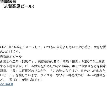
佐藤栄吾
（志賀高原ビール）
CRAFTROCKをイメージして、いつもの自分よりもロックな感じ。大きな愛
のおかげです。
志賀高原ビール
創業文化二年（1805年）。志賀高原の麓で、清酒「縁喜」を200年以上醸造
する玉村本店が、ビール醸造を始めたのが2004年。ホップや酒米などを自家
栽培。「農」に直接関わりながら、「この地ならではの、自分たちが飲みた
いビール」を醸しています。ウィスキーやワイン樽熟成のビールへの挑戦な
ど、「遊び心」が持ち味です！
<< BACK